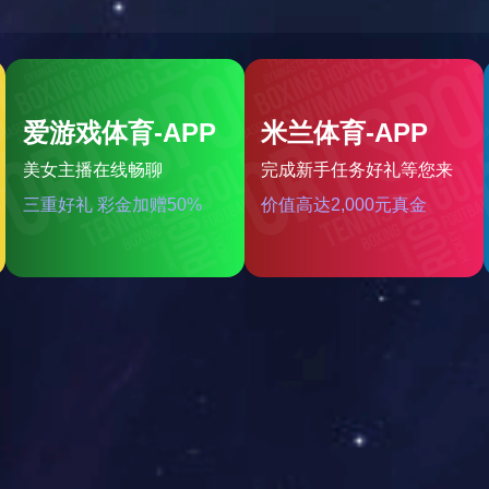
欢迎访问我们
加工设备
七拨手（罐型件）
贴标机
托
GT4B18D高速封罐机