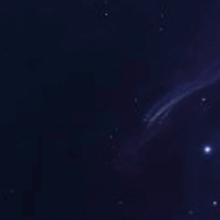
KZ200浓酱灌装机
完
质量