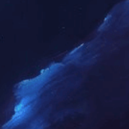
GT4B18D开云官方网页版-开云(中国)
+86-580-3801236
开云官方网页版-
开云(中国)