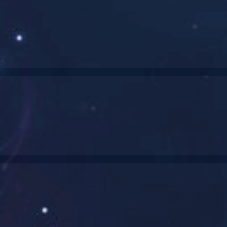
业
部设
达、
产品中心