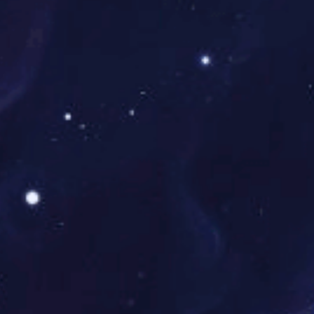
GT4B18喷蒸汽开云官方网页版-开云(中国)
06
开云官方网页版-开云(中国) 行业供需分析
JAN
开云官方网页版-开云(中国) 行业供需分析报
告的主要分析要点是： 1）开云官方网页版-
开云(中国) 行业产能...
03
七拨手（罐型件）行业市场分析
JAN
七拨手（罐型件）行业市场竞争分析报告主
要分析要点包括： 1）...
整科学的
管理体系
02
加工设备行业市场
JAN
加工设备行业市场调查报告是运用科学的方