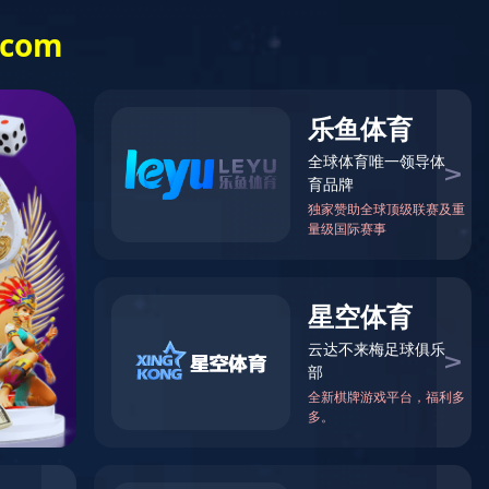
-开云(中国)