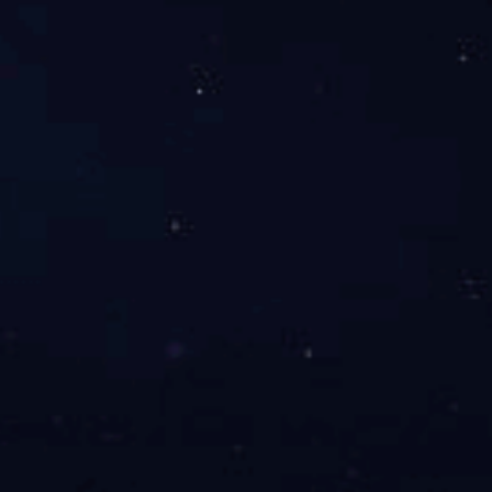
量保证”为宗旨，为广大客户提供
国) 参观、指导和业务洽谈。
回到顶部