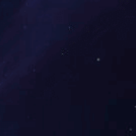
06
开云官方网页版-开云(中国) 行业供需分析
JAN
开云官方网页版-开云(中国) 行业供需分析报
告的主要分析要点是： 1）开云官方网页版-
开云(中国) 行业产能...
03
七拨手（罐型件）行业市场分析
JAN
七拨手（罐型件）行业市场竞争分析报告主
要分析要点包括： 1）...
02
加工设备行业市场
JAN
加工设备行业市场调查报告是运用科学的方
法，有目的地、有系统地...