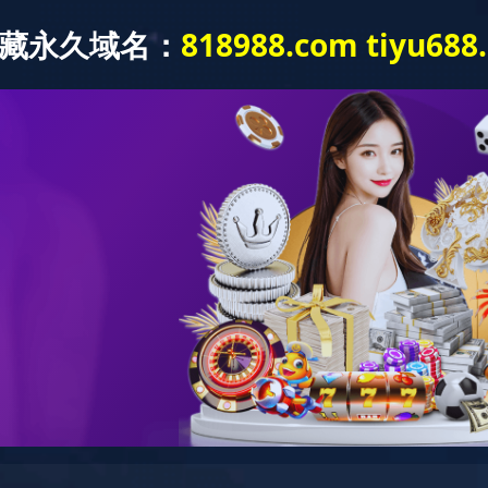
产品中心
新闻
常见问题
开云官方网页版