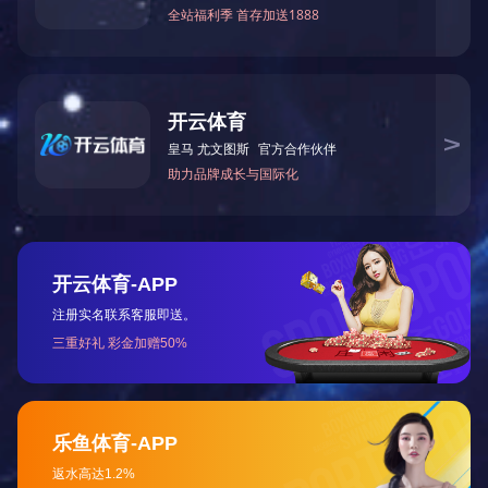
确的资料。 开云官方网页版-开云(中国) 行业市场调查报告
包含的内容有：开云官方网页版-开云(中国) 行业市场环境
调查，包括政策环境、经济环境、社会文化环境的调查；
开云官方网页版-开云(中国) 行业市场基本状况的调查，主
要包括市场规范，总体需求量，市场的动向，同...
开云官方网页版-开云(中国) 行业供需分析
2021-12-06 9:48:29
开云官方网页版-开云(中国) 行业供需分析报告的主要分析
要点是： 1）开云官方网页版-开云(中国) 行业产能/产量分
析。是指统计分析生产者在某一特定时期内，可生产出的
商品总量以及已生产出的商品总量；同时分析这一时期内
开云官方网页版-开云(中国) 行业产能/产量结构（区域结
构、企业结构等）。 2）开云官方网页版-开云(中国) 行业
进出口分析。是指统计分析同上时期内开云官方网页版-开
云(中国) 行业进出口量、进出口结构、以及进出口价格走