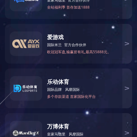
行业生命周期。通过对灌装设备行业的市场增长率、需求
增长率、产品品种、竞争者数量、进入壁垒及退出壁垒、
技术变革、用户购买行为等研判行业所处的发展阶段； 2）
灌装设备行业市场供需平衡。通过对灌装设备行业的供给
状况、需求状况以及进出口状况研判行业的供需平衡状
况，以期掌握行业市场饱和程度； 3）灌装设备行业竞争格
局。通过对灌装设备行业的供应商的讨价还价...
开云官方网页版-开云(中国) 行业市场
2021-12-13 9:20:16
开云官方网页版-开云(中国) 行业市场调查报告是运用科学
的方法，有目的地、有系统地搜集、记录、整理有关开云
官方网页版-开云(中国) 行业市场信息和资料，分析开云官
方网页版-开云(中国) 行业市场情况，了解开云官方网页版-
开云(中国) 行业市场的现状及其发展趋势，为开云官方网
页版-开云(中国) 行业投资决策或营销决策提供客观的、正