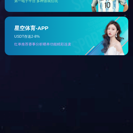
2021-12-02 9:01:26
加工设备行业市场调查报告是运用科学的方法，有目的
地、有系统地搜集、记录、整理有关加工设备行业市场信
息和资料，分析加工设备行业市场情况，了解加工设备行
业市场的现状及其发展趋势，为加工设备行业投资决策或
营销决策提供客观的、正确的资料。 加工设备行业市场调
查报告包含的内容有：加工设备行业市场环境调查，包括
政策环境、经济环境、社会文化环境的调查；加工设备行
业市场基本状况的调查，主要包括市场规范，总体需求量...
1
2
3
4
5
...
10
20
...
快速链接:
关于我们
产品
新闻
常见问题
开云官方网页版-开云(中国)